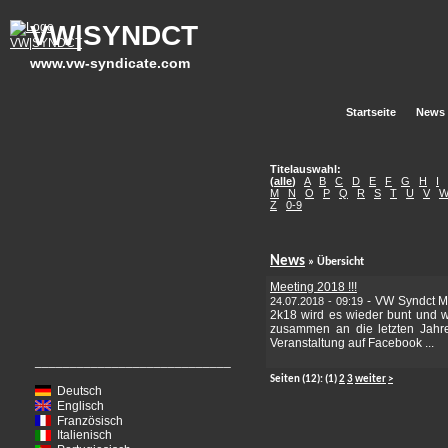
VW|SYNDCT
www.vw-syndicate.com
Startseite
News
Titelauswahl:
(
alle
)
A
B
C
D
E
F
G
H
I
M
N
O
P
Q
R
S
T
U
V
Z
0-9
News
» Übersicht
Meeting 2018 !!!
-
VW Syndct Me
24.07.2018 - 09:19
2k18 wird es wieder bunt und wi
zusammen an die letzten Jahre
Veranstaltung auf Facebook ...
____________________________
Seiten
(12):
(1)
2
3
weiter
>
Deutsch
Englisch
Französisch
Italienisch