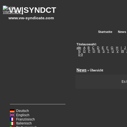
VW|SYNDCT
www.vw-syndicate.com
Startseite
News
Titelauswahl:
alle
A
B
C
D
E
F
G
H
I
J
N
O
P
Q
R
S
T
U
V
W
0-9
News
» Übersicht
Es 
____________________________
Deutsch
Englisch
Französisch
Italienisch