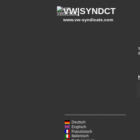
VW|SYNDCT
www.vw-syndicate.com
T
a
____________________________
Deutsch
Englisch
Französisch
Italienisch