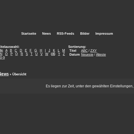
Startseite
News
RSS-Feeds
Bilder
Impressum
itelauswahl:
Sortierung:
lle
A
B
C
D
E
F
G
H
I
J
K
L
M
Titel
ABC
/
ZXY
N
O
P
Q
R
S
T
U
V
W
(
X
)
Y
Z
Datum
Neueste
/
Älteste
0-9
News
» Übersicht
Es liegen zur Zeit, unter den gewählten Einstellungen,