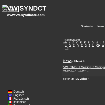
VW|SYNDCT
www.vw-syndicate.com
Startseite
News
Titelauswahl:
alle
A
B
C
D
E
F
G
H
I
J
N
O
P
Q
R
S
T
U
(
V
)
W
0-9
News
» Übersicht
VW|SYNDCT Meeting in Götting
-
...
03.10.2017 - 19:36
Seiten
(2):
(1)
2
weiter
>
____________________________
Deutsch
Englisch
Französisch
Italienisch