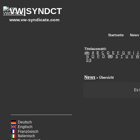
VW|SYNDCT
www.vw-syndicate.com
Startseite
News
Titelauswahl:
alle
A
B
C
D
E
F
G
H
I
J
N
O
P
Q
(
R
)
S
T
U
V
W
0-9
News
» Übersicht
Es 
____________________________
Deutsch
Englisch
Französisch
Italienisch