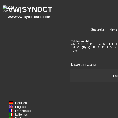
VW|SYNDCT
www.vw-syndicate.com
Startseite
News
Titelauswahl:
alle
A
B
C
D
E
F
G
H
I
J
N
O
(
P
)
Q
R
S
T
U
V
W
0-9
News
» Übersicht
Es 
____________________________
Deutsch
Englisch
Französisch
Italienisch