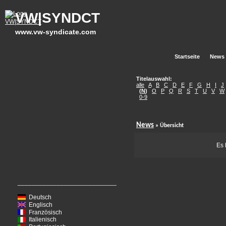
VW|SYNDCT
www.vw-syndicate.com
Startseite
News
Titelauswahl:
alle
A
B
C
D
E
F
G
H
I
J
(
N
)
O
P
Q
R
S
T
U
V
W
0-9
News
» Übersicht
Es 
____________________________
Deutsch
Englisch
Französisch
Italienisch