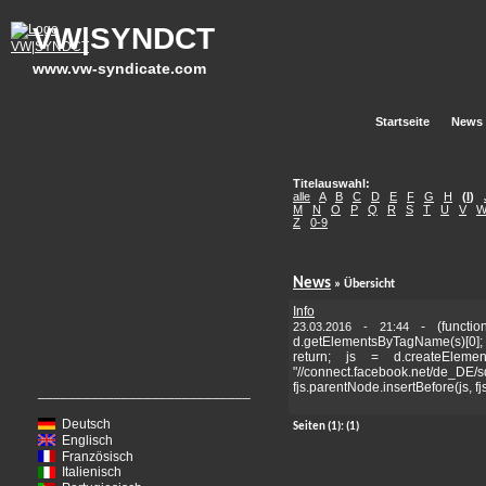
VW|SYNDCT
www.vw-syndicate.com
Startseite
News
Titelauswahl:
alle
A
B
C
D
E
F
G
H
(
I
)
M
N
O
P
Q
R
S
T
U
V
Z
0-9
News
» Übersicht
Info
-
(functi
23.03.2016 - 21:44
d.getElementsByTagName(s)[0]
return; js = d.createElemen
"//connect.facebook.net/de_DE/s
fjs.parentNode.insertBefore(js, fjs)
____________________________
Deutsch
Seiten
(1):
(1)
Englisch
Französisch
Italienisch