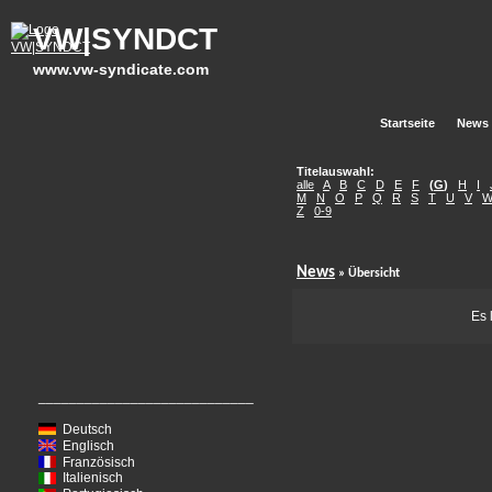
VW|SYNDCT
www.vw-syndicate.com
Startseite
News
Titelauswahl:
alle
A
B
C
D
E
F
(
G
)
H
I
M
N
O
P
Q
R
S
T
U
V
Z
0-9
News
» Übersicht
Es 
____________________________
Deutsch
Englisch
Französisch
Italienisch