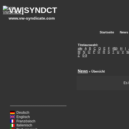
VW|SYNDCT
www.vw-syndicate.com
Startseite
News
Titelauswahl:
alle
A
B
C
D
E
F
(
G
)
H
I
M
N
O
P
Q
R
S
T
U
V
Z
0-9
News
» Übersicht
Es 
____________________________
Deutsch
Englisch
Französisch
Italienisch