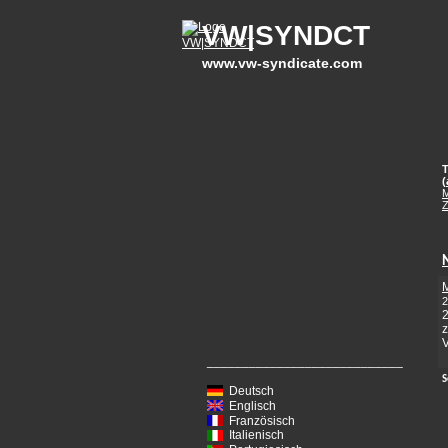
VW|SYNDCT
www.vw-syndicate.com
T
(
M
2
2
z
V
____________________________
S
Deutsch
Englisch
Französisch
Italienisch