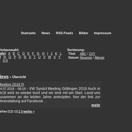
Startseite
News
RSS-Feeds
Bilder
Impressum
itelauswahl:
Sortierung:
alle
)
A
B
C
D
E
F
G
H
I
J
K
L
Titel
ABC
/
ZXY
M
N
O
P
Q
R
S
T
U
V
W
X
Y
Datum
Neueste
/
Älteste
Z
0-9
News
» Übersicht
eeting 2018 !!!
-
VW Syndct Meeting Göttingen 2018 Auch in
4.07.2018 - 09:19
k18 wird es wieder bunt und wir sind mit am Start. Lasst uns
usammen an die letzten Jahre anknüpfen. hier der link zur
eranstaltung auf Facebook ...
mehr
eiten
(12):
(1)
2
3
weiter
>