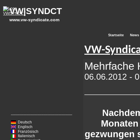
VW|SYNDCT
www.vw-syndicate.com
Startseite
News
VW-Syndic
Mehrfache 
06.06.2012 - 
Nachdem
____________________________
Monaten 
Deutsch
Englisch
gezwungen s
Französisch
Italienisch