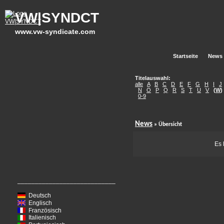
VW|SYNDCT
www.vw-syndicate.com
Startseite
News
Titelauswahl:
alle
A
B
C
D
E
F
G
H
I
J
N
O
P
Q
R
S
T
U
V
(
W
)
0-9
News
» Übersicht
Es 
____________________________
Deutsch
Englisch
Französisch
Italienisch