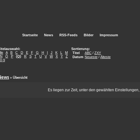
Startseite
News
RSS-Feeds
Bilder
Impressum
itelauswahl:
Sortierung:
lle
A
B
C
D
E
F
G
H
I
J
K
L
M
Titel
ABC
/
ZXY
N
O
P
(
Q
)
R
S
T
U
V
W
X
Y
Z
Datum
Neueste
/
Älteste
0-9
News
» Übersicht
Es liegen zur Zeit, unter den gewählten Einstellungen,