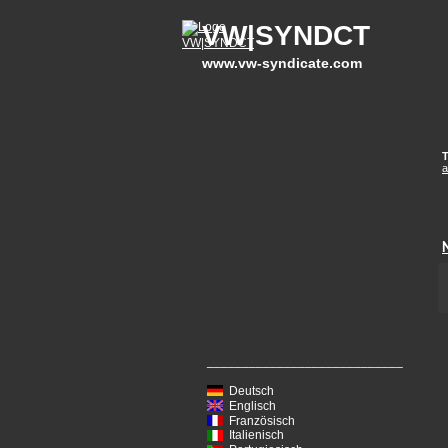
VW|SYNDCT
www.vw-syndicate.com
T
a
____________________________
Deutsch
Englisch
Französisch
Italienisch