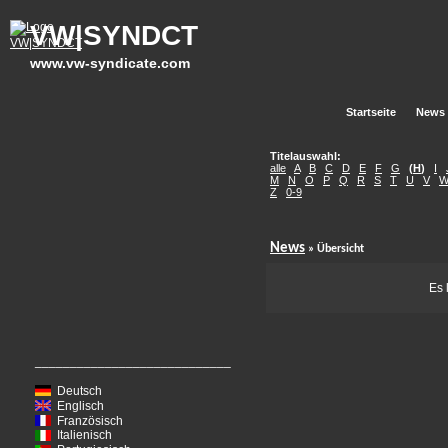
VW|SYNDCT
www.vw-syndicate.com
Startseite
News
Titelauswahl:
alle
A
B
C
D
E
F
G
(
H
)
I
M
N
O
P
Q
R
S
T
U
V
Z
0-9
News
» Übersicht
Es 
____________________________
Deutsch
Englisch
Französisch
Italienisch