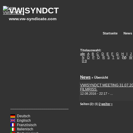
VW|SYNDCT
www.vw-syndicate.com
Startseite
News
Titelauswahl:
alle
A
B
C
D
E
F
G
H
I
J
N
O
P
Q
R
S
T
U
(
V
)
W
0-9
News
» Übersicht
VW|SYNDCT MEETING 31.07.201
FILMRISS.
-
...
12.08.2016 - 22:17
Seiten
(2):
(1)
2
weiter
>
____________________________
Deutsch
Englisch
Französisch
Italienisch