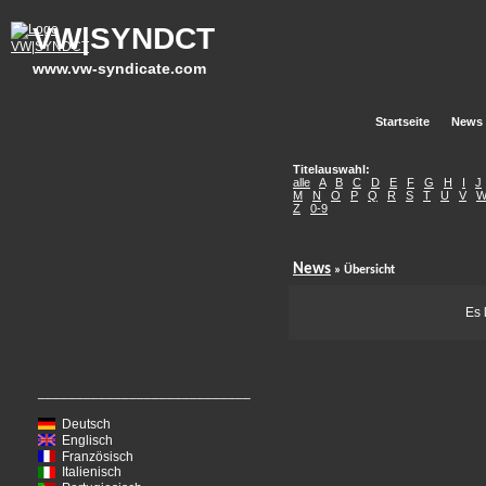
VW|SYNDCT
www.vw-syndicate.com
Startseite
News
Titelauswahl:
alle
A
B
C
D
E
F
G
H
I
J
M
N
O
P
Q
R
S
T
U
V
Z
0-9
News
» Übersicht
Es 
____________________________
Deutsch
Englisch
Französisch
Italienisch