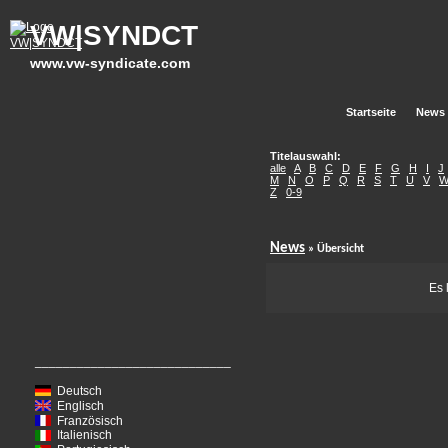
VW|SYNDCT
www.vw-syndicate.com
Startseite
News
Titelauswahl:
alle
A
B
C
D
E
F
G
H
I
J
M
N
O
P
Q
R
S
T
U
V
Z
0-9
News
» Übersicht
Es 
____________________________
Deutsch
Englisch
Französisch
Italienisch