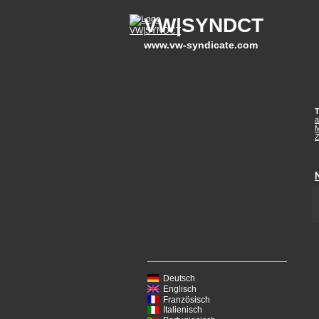
VW|SYNDCT
www.vw-syndicate.com
T
a
____________________________
Deutsch
Englisch
Französisch
Italienisch