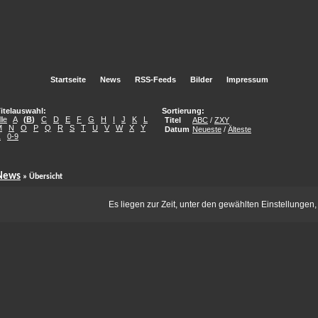
Startseite
News
RSS-Feeds
Bilder
Impressum
itelauswahl:
Sortierung:
lle
A
(
B
)
C
D
E
F
G
H
I
J
K
L
Titel
ABC
/
ZXY
M
N
O
P
Q
R
S
T
U
V
W
X
Y
Datum
Neueste
/
Älteste
Z
0-9
News
» Übersicht
Es liegen zur Zeit, unter den gewählten Einstellungen,